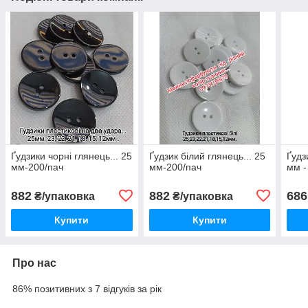
Ґудзики чорні глянець... 25
Ґудзик білий глянець... 25
Ґудз
мм-200/пач
мм-200/пач
мм -
882
882
686
₴/упаковка
₴/упаковка
Купити
Купити
Про нас
86% позитивних з 7 відгуків за рік