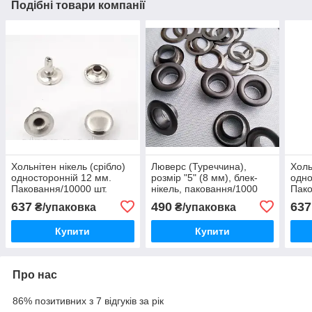
Подібні товари компанії
Хольнітен нікель (срібло)
Люверс (Туреччина),
Холь
односторонній 12 мм.
розмір "5" (8 мм), блек-
одно
Паковання/10000 шт.
нікель, паковання/1000
Пако
шт..
637
490
637
₴/упаковка
₴/упаковка
Купити
Купити
Про нас
86% позитивних з 7 відгуків за рік