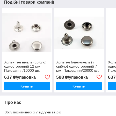
Подібні товари компанії
Хольнітен нікель (срібло)
Хольтен блек-нікель (т.
Холь
односторонній 12 мм.
срібло) односторонній 7
одно
Паковання/10000 шт.
мм. Паковання/20000 шт.
Пако
637
588
637
₴/упаковка
₴/упаковка
Купити
Купити
Про нас
86% позитивних з 7 відгуків за рік