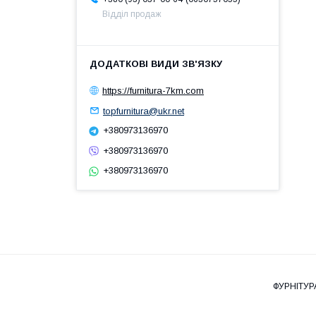
Відділ продаж
https://furnitura-7km.com
topfurnitura@ukr.net
+380973136970
+380973136970
+380973136970