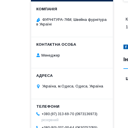
К
ФУРНІТУРА-7КМ, Швейна фурнітура
в Україні
1
Менеджер
І
Ц
Україна, м.Одеса, Одеса, Україна
0973136973
+380 (97) 313-69-70
резервний
0630757055
+380 (93) 037-00-64