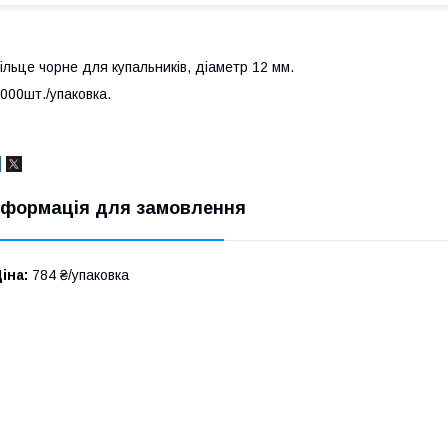
ільце чорне для купальників, діаметр 12 мм.
000шт./упаковка.
нформація для замовлення
іна:
784 ₴/упаковка