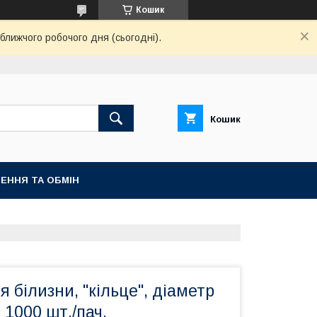
Кошик
ближчого робочого дня (сьогодні).
Кошик
ЕННЯ ТА ОБМІН
я білизни, "кільце", діаметр
 1000 шт./пач.