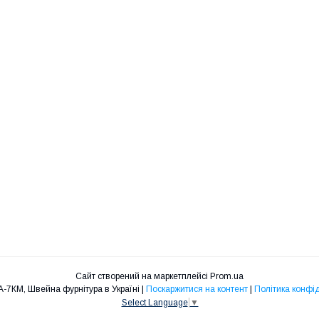
Сайт створений на маркетплейсі
Prom.ua
ФУРНІТУРА-7КМ, Швейна фурнітура в Україні |
Поскаржитися на контент
|
Політика конфі
Select Language
▼