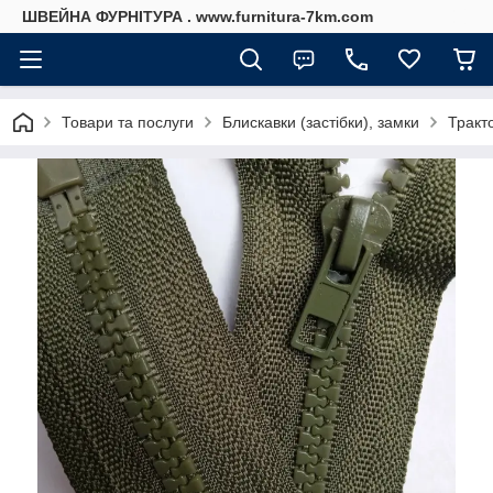
ШВЕЙНА ФУРНІТУРА . www.furnitura-7km.com
Товари та послуги
Блискавки (застібки), замки
Тракто