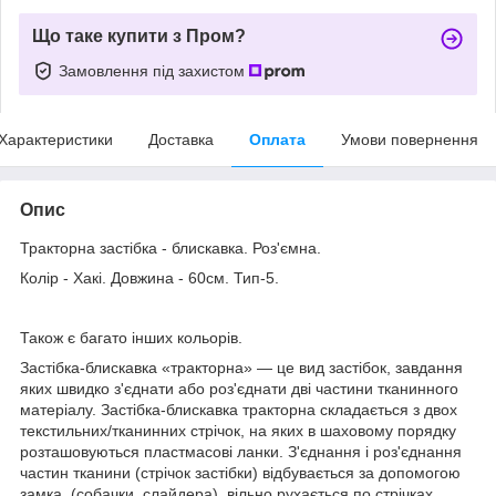
Що таке купити з Пром?
Замовлення під захистом
Характеристики
Доставка
Оплата
Умови повернення
Опис
Тракторна застібка - блискавка. Роз'ємна.
Колір - Хакі. Довжина - 60см. Тип-5.
Також є багато інших кольорів.
Застібка-блискавка «тракторна» — це вид застібок, завдання
яких швидко з'єднати або роз'єднати дві частини тканинного
матеріалу. Застібка-блискавка тракторна складається з двох
текстильних/тканинних стрічок, на яких в шаховому порядку
розташовуються пластмасові ланки. З'єднання і роз'єднання
частин тканини (стрічок застібки) відбувається за допомогою
замка, (собачки, слайдера), вільно рухається по стрічках.