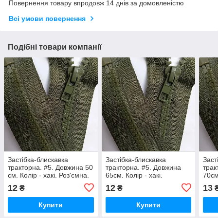
Повернення товару впродовж 14 днів за домовленістю
Всі умови повернення
Подібні товари компанії
Застібка-блискавка
Застібка-блискавка
Заст
тракторна. #5. Довжина 50
тракторна. #5. Довжина
трак
см. Колір - хакі. Роз'ємна.
65см. Колір - хакі.
70см
Роз'ємна.
Роз'
12
12
13
₴
₴
Купити
Купити