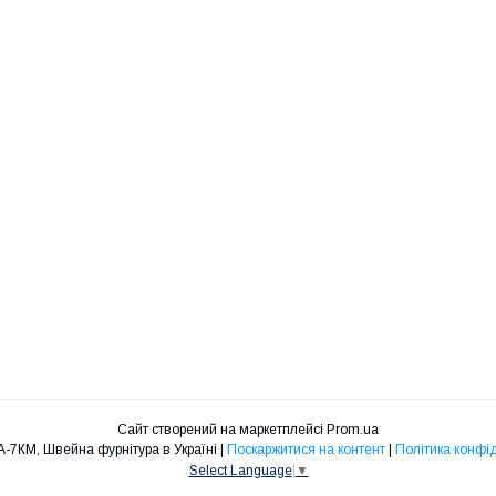
Сайт створений на маркетплейсі
Prom.ua
ФУРНІТУРА-7КМ, Швейна фурнітура в Україні |
Поскаржитися на контент
|
Політика конфі
Select Language
▼