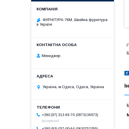
ФУРНІТУРА-7КМ, Швейна фурнітура
в Україні
П
Б
Менеджер
І
Україна, м.Одеса, Одеса, Україна
Ц
0973136973
+380 (97) 313-69-70
резервний
0630757055
+380 (93) 037-00-64