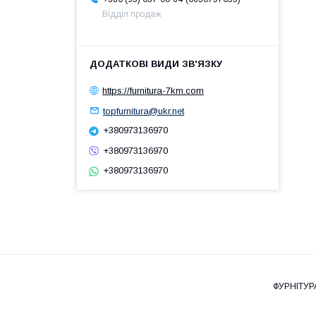
Відділ продаж
https://furnitura-7km.com
topfurnitura@ukr.net
+380973136970
+380973136970
+380973136970