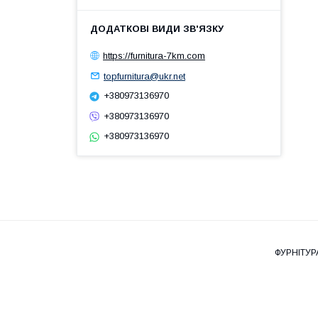
https://furnitura-7km.com
topfurnitura@ukr.net
+380973136970
+380973136970
+380973136970