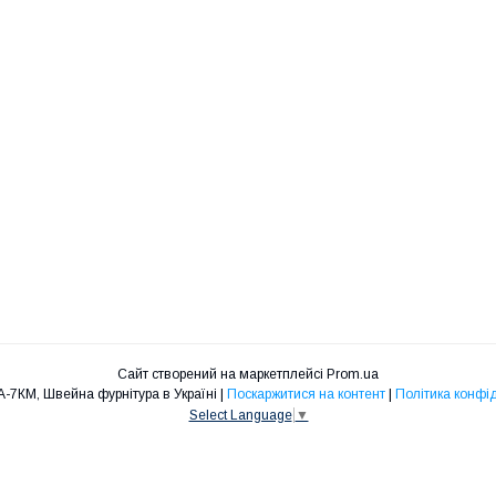
Сайт створений на маркетплейсі
Prom.ua
ФУРНІТУРА-7КМ, Швейна фурнітура в Україні |
Поскаржитися на контент
|
Політика конфі
Select Language
▼