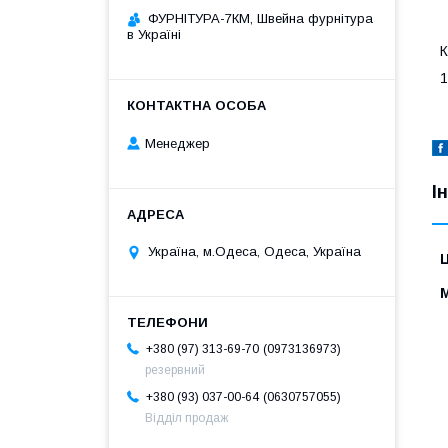
ФУРНІТУРА-7КМ, Швейна фурнітура
в Україні
К
1
Менеджер
І
Україна, м.Одеса, Одеса, Україна
Ц
0973136973
+380 (97) 313-69-70
резервний
0630757055
+380 (93) 037-00-64
Відділ продаж