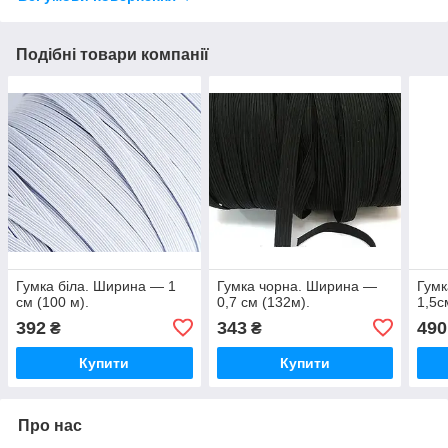
Подібні товари компанії
Гумка біла. Ширина — 1
Гумка чорна. Ширина —
Гумк
см (100 м).
0,7 см (132м).
1,5с
392
343
490
₴
₴
Купити
Купити
Про нас