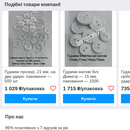
Подібні товари компанії
Ґудзики прозорі, 21 мм, на
Ґудзики матові білі.
Гудз
два удари. паковання —
Діаметр — 15 мм,
сріб
500 шт.
паковання — 1000
удар
-500
1 029
1 715
735
₴/упаковка
₴/упаковка
Купити
Купити
Про нас
86% позитивних з 7 відгуків за рік