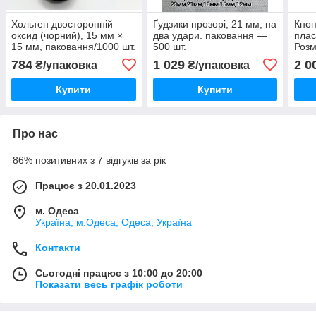
Хольтен двосторонній
Ґудзики прозорі, 21 мм, на
Кноп
оксид (чорний), 15 мм ×
два удари. паковання —
плас
15 мм, паковання/1000 шт.
500 шт.
Розм
пако
784
1 029
2 0
₴/упаковка
₴/упаковка
Купити
Купити
Про нас
86% позитивних з 7 відгуків за рік
Працює з 20.01.2023
м. Одеса
Україна, м.Одеса, Одеса, Україна
Контакти
Сьогодні працює з 10:00 до 20:00
Показати весь графік роботи